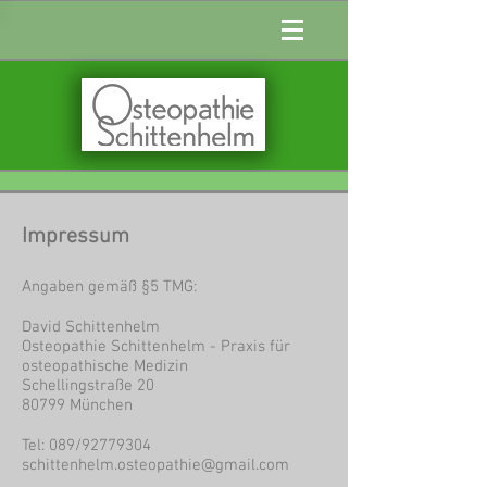
Impressum
Angaben gemäß §5 TMG:
David Schittenhelm
Osteopathie Schittenhelm - Praxis für
osteopathische Medizin
Schellingstraße 20
80799 München
Tel: 089/92779304
schittenhelm.osteopathie@gmail.com