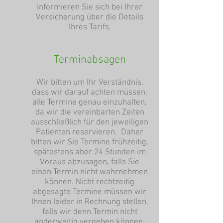
informieren Sie sich bei Ihrer
Versicherung über die Details
Ihres Tarifs.
Terminabsagen
Wir bitten um Ihr Verständnis,
dass wir darauf achten müssen,
alle Termine genau einzuhalten,
da wir die vereinbarten Zeiten
ausschließlich für den jeweiligen
Patienten reservieren. Daher
bitten wir Sie Termine frühzeitig,
spätestens aber 24 Stunden im
Voraus abzusagen, falls Sie
einen Termin nicht wahrnehmen
können. Nicht rechtzeitig
abgesagte Termine müssen wir
Ihnen leider in Rechnung stellen,
falls wir denn Termin nicht
anderweitig vergeben können.