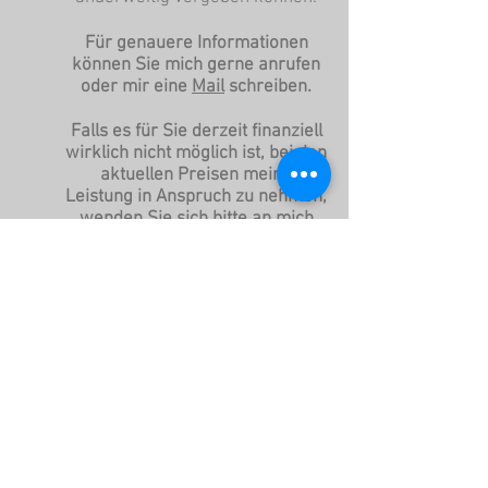
Für genauere Informationen
können Sie mich gerne anrufen
oder mir eine
Mail
schreiben.
Falls es für Sie derzeit finanziell
wirklich nicht möglich ist, bei den
aktuellen Preisen meine
Leistung in Anspruch zu nehmen,
wenden Sie sich bitte an mich
und wir werden versuchen eine
individuelle Lösung für Sie zu
finden. Mir ist es ein großes
Anliegen, dass möglichst viele
Personen von den Vorzügen der
Osteopathie profitieren können.
Termin vereinbaren
Osteopathie Schittenhelm
Praxis für osteopathische Medizin
Datenschutz