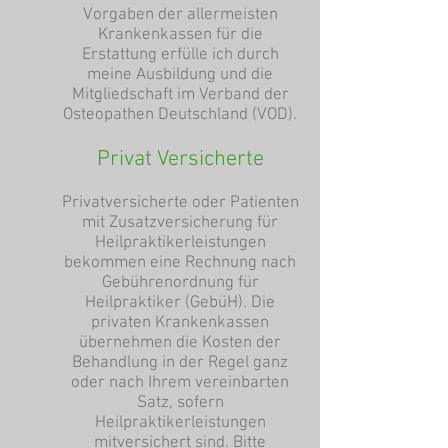
Vorgaben der allermeisten
Krankenkassen für die
Erstattung erfülle ich durch
meine Ausbildung und die
Mitgliedschaft im Verband der
Osteopathen Deutschland (VOD).
Privat Versicherte
Privatversicherte oder Patienten
mit Zusatzversicherung für
Heilpraktikerleistungen
bekommen eine Rechnung nach
Gebührenordnung für
Heilpraktiker (GebüH). Die
privaten Krankenkassen
übernehmen die Kosten der
Behandlung in der Regel ganz
oder nach Ihrem vereinbarten
Satz, sofern
Heilpraktikerleistungen
mitversichert sind. Bitte